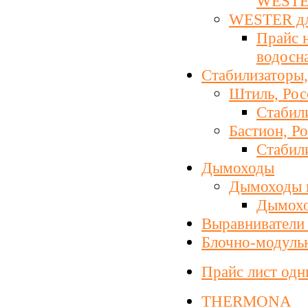
WEST
WESTER д
Прайс 
водосн
Стабилизаторы,
Штиль, Рос
Стабил
Бастион, Р
Стабил
Дымоходы
Дымоходы 
Дымохо
Выравниватели 
Блочно-модул
Прайс лист од
THERMONA