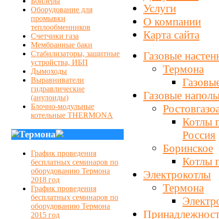
Бойлеры
Услуги
Оборудование для
промывки
О компании
теплообменников
Карта сайта
Счетчики газа
Мембранные баки
Газовые настен
Стабилизаторы, защитные
устройства, ИБП
Термона
Дымоходы
Газовы
Выравниватели
гидравлические
Газовые наполь
(анулоиды)
Ростовгазо
Блочно-модульные
котельные THERMONA
Котлы 
Россия
Термона
Боринское
График проведения
Котлы 
бесплатных семинаров по
оборудованию Термона
Электрокотлы
2018 год
Термона
График проведения
бесплатных семинаров по
Электр
оборудованию Термона
Принадлежности
2015 год