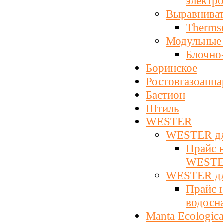
электр
Выравниват
Therms
Модульные
Блочно
Боринское
Ростовгазоаппа
Бастион
Штиль
WESTER
WESTER дл
Прайс 
WEST
WESTER д
Прайс 
водосн
Manta Ecologic