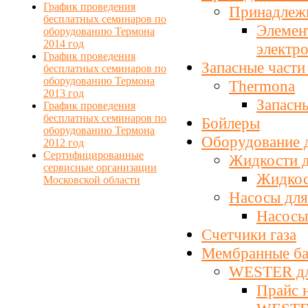
График проведения
Принадлеж
бесплатных семинаров по
Элемен
оборудованию Термона
2014 год
электр
График проведения
Запасные части
бесплатных семинаров по
оборудованию Термона
Thermona
2013 год
Запасны
График проведения
бесплатных семинаров по
Бойлеры
оборудованию Термона
Оборудование 
2012 год
Сертифицированные
Жидкости д
сервисные организации
Жидкос
Московской области
Насосы для
Насосы
Счетчики газа
Мембранные б
WESTER дл
Прайс 