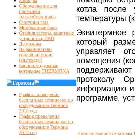
Бойлеры
Оборудование для
котла после 
промывки
температуры (к
теплообменников
Счетчики газа
Мембранные баки
Эквитермное 
Стабилизаторы, защитные
устройства, ИБП
который разм
Дымоходы
управляет от
Выравниватели
гидравлические
помещения (ко
(анулоиды)
Блочно-модульные
поддержи
котельные THERMONA
протоколу
Op
Термона
информацию и 
График проведения
программе, ус
бесплатных семинаров по
оборудованию Термона
2018 год
График проведения
бесплатных семинаров по
оборудованию Термона
2015 год
Принадлежности к котла