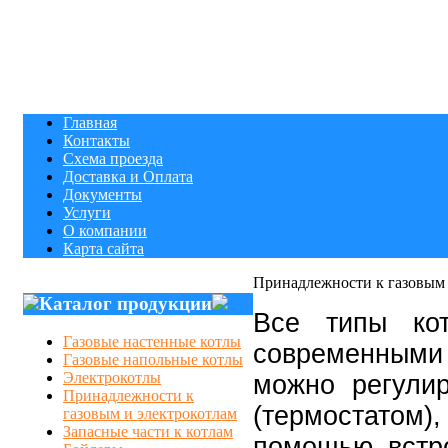
Главная
Контакты
Схема проезда
Доставка и Оплата
Документы
Услуги
О компании
Карта сайта
Принадлежности к газовым 
Каталог продукции
Все типы ко
Газовые настенные котлы
современными
Газовые напольные котлы
Электрокотлы
можно регули
Принадлежности к
(термостатом)
газовым и электрокотлам
Запасные части к котлам
помощью встро