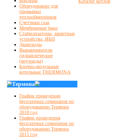
Бойлеры
Каталог котлов
Оборудование для
промывки
теплообменников
Счетчики газа
Мембранные баки
Стабилизаторы, защитные
устройства, ИБП
Дымоходы
Выравниватели
гидравлические
(анулоиды)
Блочно-модульные
котельные THERMONA
Термона
График проведения
бесплатных семинаров по
оборудованию Термона
2018 год
График проведения
бесплатных семинаров по
оборудованию Термона
2015 год