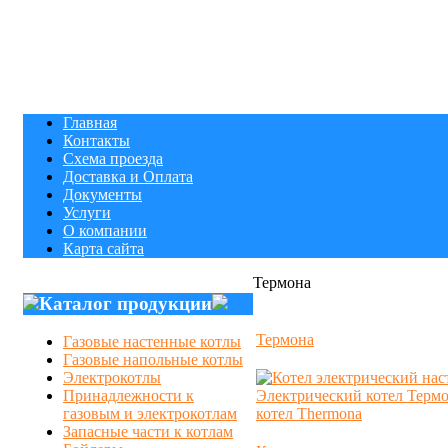
Главная
Контакты
Схема проезда
Доставка и Оплата
Документы
Услуги
О компании
Карта сайта
Термона
Каталог продукции
Термона
Газовые настенные котлы
Газовые напольные котлы
Электрокотлы
Принадлежности к
газовым и электрокотлам
Запасные части к котлам