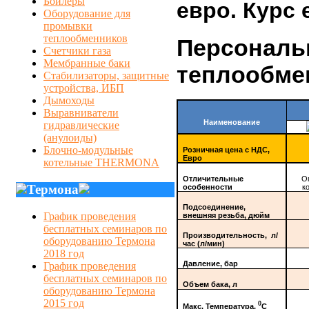
Бойлеры
евро. Курс
Оборудование для
промывки
теплообменников
Персональ
Счетчики газа
Мембранные баки
теплообме
Стабилизаторы, защитные
устройства, ИБП
Дымоходы
Выравниватели
Наименование
гидравлические
(анулоиды)
Блочно-модульные
Розничная цена с НДС,
Евро
котельные THERMONA
Отличительные
О
Термона
особенности
к
Подсоединение,
График проведения
внешняя резьба, дюйм
бесплатных семинаров по
Производительность, л/
оборудованию Термона
час (л/мин)
2018 год
Давление, бар
График проведения
бесплатных семинаров по
Объем бака, л
оборудованию Термона
2015 год
0
Макс. Температура,
С