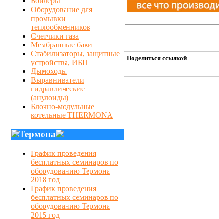
Бойлеры
Оборудование для
промывки
теплообменников
Счетчики газа
Мембранные баки
Стабилизаторы, защитные
Поделиться ссылкой
устройства, ИБП
Дымоходы
Выравниватели
гидравлические
(анулоиды)
Блочно-модульные
котельные THERMONA
Термона
График проведения
бесплатных семинаров по
оборудованию Термона
2018 год
График проведения
бесплатных семинаров по
оборудованию Термона
2015 год